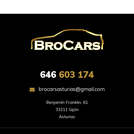
646
603 174
brocarsasturias@gmail.com
Benjamín Franklin, 61

33211 Gijón

Asturias