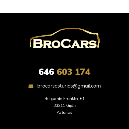
646
603 174
brocarsasturias@gmail.com
Benjamín Franklin, 61

33211 Gijón

Asturias