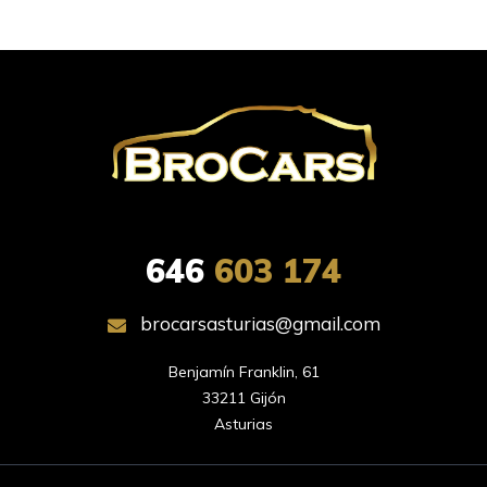
646
603 174
brocarsasturias@gmail.com
Benjamín Franklin, 61

33211 Gijón

Asturias