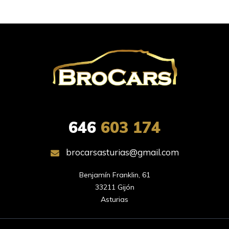
646
603 174
brocarsasturias@gmail.com
Benjamín Franklin, 61

33211 Gijón

Asturias