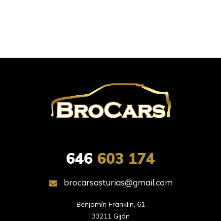
646
603 174
brocarsasturias@gmail.com
Benjamín Franklin, 61

33211 Gijón
