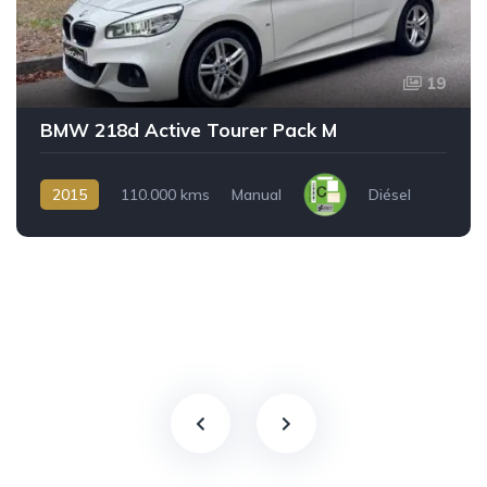
19
BMW 218d Active Tourer Pack M
2015
110.000 kms
Manual
Diésel