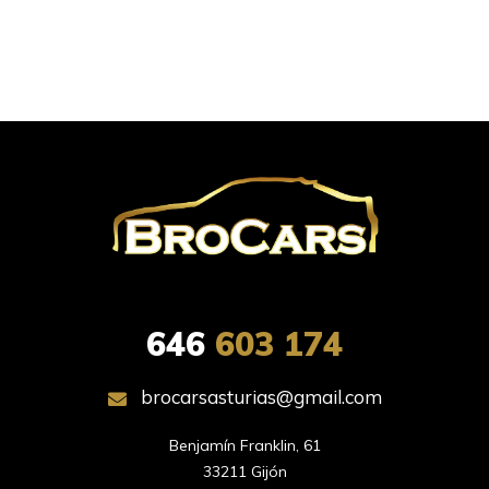
646
603 174
brocarsasturias@gmail.com
Benjamín Franklin, 61

33211 Gijón
