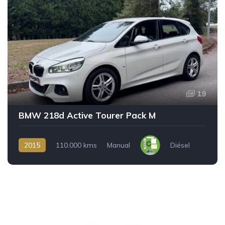
19
BMW 218d Active Tourer Pack M
2015
110.000 kms
Manual
Diésel