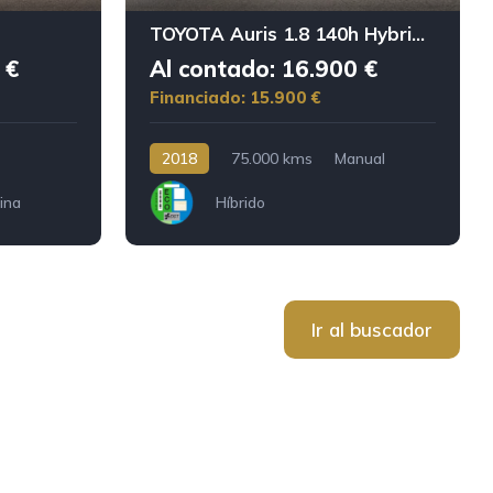
TOYOTA Auris 1.8 140h Hybrid Feel
 €
Al contado: 16.900 €
Financiado: 15.900 €
2018
75.000 kms
Manual
ina
Híbrido
Ir al buscador