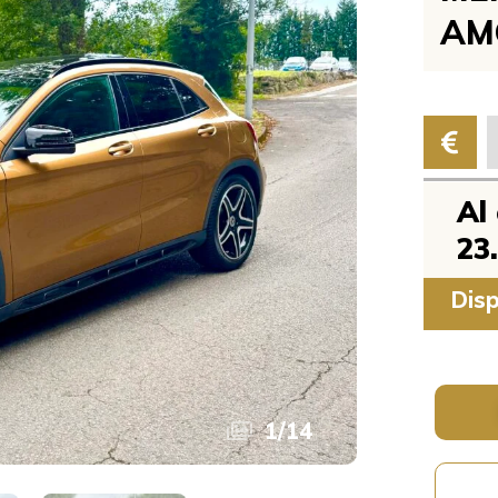
AM
Al
23
Disp
1
/
14