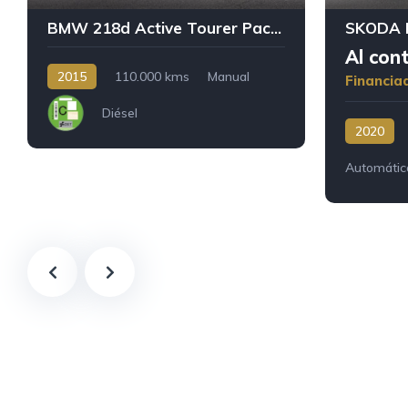
BMW 218d Active Tourer Pack M
SKODA K
Al con
2015
110.000 kms
Manual
Financia
Diésel
2020
Automátic