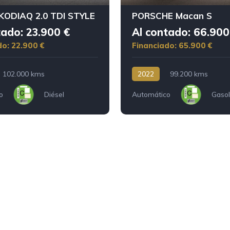
ODIAQ 2.0 TDI STYLE
PORSCHE Macan S
tado: 23.900 €
Al contado: 66.900
do: 22.900 €
Financiado: 65.900 €
102.000 kms
2022
99.200 kms
o
Diésel
Automático
Gasol