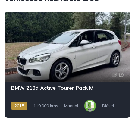
19
BMW 218d Active Tourer Pack M
2015
110.000 kms
Manual
Diésel