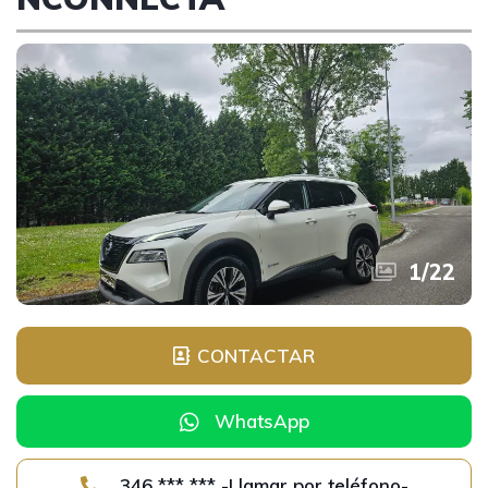
1
/
22
CONTACTAR
WhatsApp
346 *** *** -Llamar por teléfono-