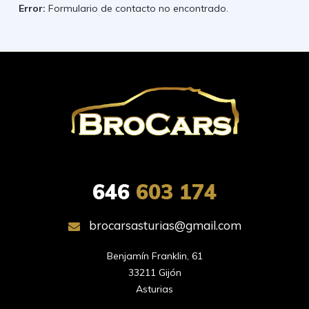
Error:
Formulario de contacto no encontrado.
646
603 174
brocarsasturias@gmail.com
Benjamín Franklin, 61

33211 Gijón

Asturias