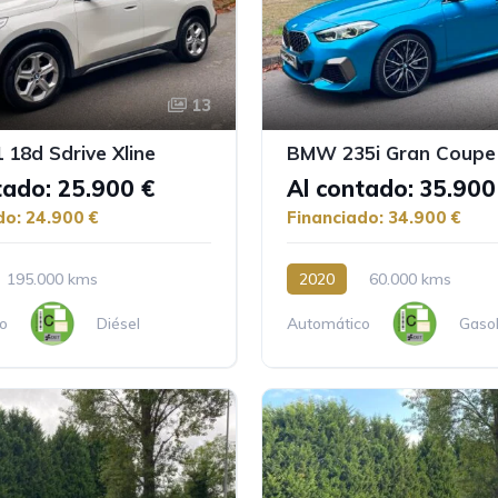
13
18d Sdrive Xline
BMW 235i Gran Coupe 
tado: 25.900 €
Al contado: 35.900
do: 24.900 €
Financiado: 34.900 €
195.000 kms
2020
60.000 kms
o
Diésel
Automático
Gasol