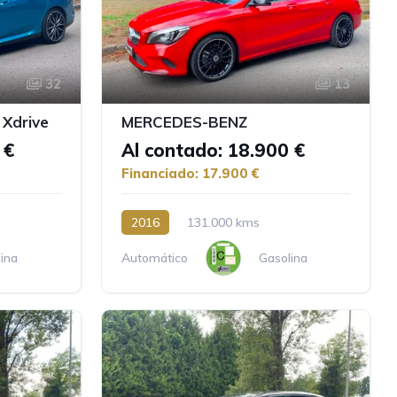
32
13
Xdrive
MERCEDES-BENZ
 €
Al contado: 18.900 €
Financiado: 17.900 €
2016
131.000 kms
ina
Automático
Gasolina