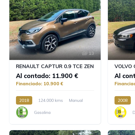
13
RENAULT CAPTUR 0.9 TCE ZEN
VOLVO 
Al contado: 11.900 €
Al con
Financiado: 10.900 €
Financia
2018
124.000 kms
Manual
2008
Gasolina
D