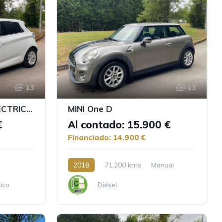
13
13
RENAULT ZOE VAN ELECTRIC 40KW
MINI One D
€
Al contado: 15.900 €
Financiado: 14.900 €
2018
71.200 kms
Manual
rico
Diésel