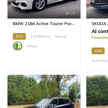
19
BMW 218d Active Tourer Pack M
SKODA K
Al con
2015
110.000 kms
Manual
Financia
Diésel
2020
Automátic