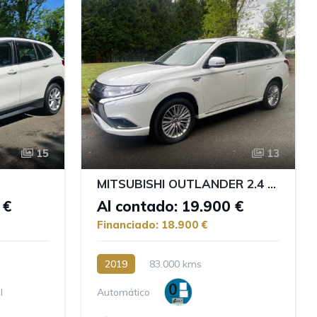
15
13
MITSUBISHI OUTLANDER 2.4 PHEV MOTION
 €
Al contado: 19.900 €
Financiado: 18.900 €
2019
83.000 kms
l
Automático