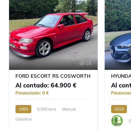
28
FORD ESCORT RS COSWORTH
Al contado: 64.900 €
Al con
Financiado: 0 €
Financia
1993
6.000 kms
Manual
2019
Gasolina
G