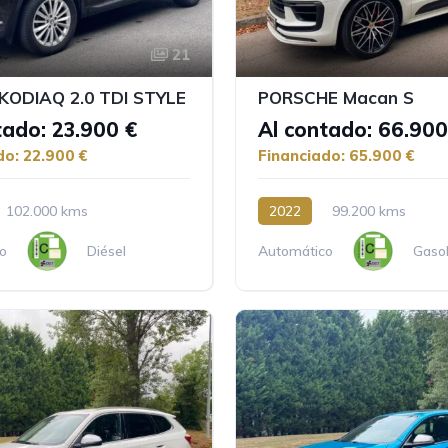
21
ODIAQ 2.0 TDI STYLE
PORSCHE Macan S
tado: 23.900 €
Al contado: 66.900
do: 22.900 €
Financiado: 65.900 €
102.000 kms
2022
99.200 kms
o
Diésel
Automático
Gasol