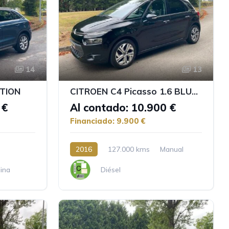
14
13
ITION
CITROEN C4 Picasso 1.6 BLUEHDI FEEL
 €
Al contado: 10.900 €
Financiado: 9.900 €
2016
127.000 kms
Manual
ina
Diésel