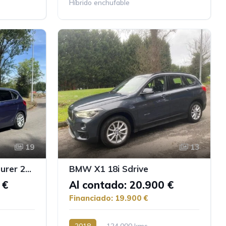
Híbrido enchufable
19
13
BMW Serie 2 Active Tourer 225XE Performance
BMW X1 18i Sdrive
 €
Al contado: 20.900 €
Financiado: 19.900 €