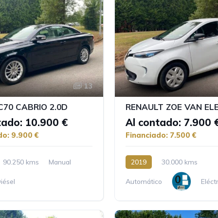
13
C70 CABRIO 2.0D
tado: 10.900 €
Al contado: 7.900 
do: 9.900 €
Financiado: 7.500 €
90.250 kms
Manual
2019
30.000 kms
iésel
Automático
Eléct