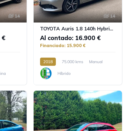
14
14
TOYOTA Auris 1.8 140h Hybrid Feel
 €
Al contado: 16.900 €
Financiado: 15.900 €
2018
75.000 kms
Manual
ina
Híbrido