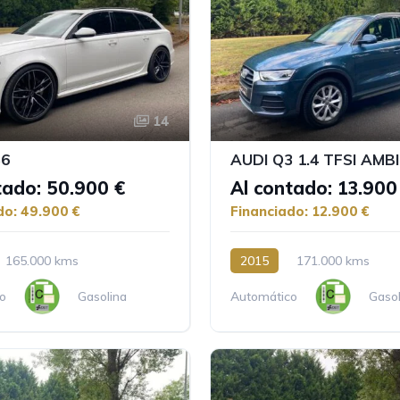
14
S6
AUDI Q3 1.4 TFSI AMB
tado: 50.900 €
Al contado: 13.900
do: 49.900 €
Financiado: 12.900 €
165.000 kms
2015
171.000 kms
o
Gasolina
Automático
Gasol