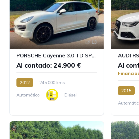
13
PORSCHE Cayenne 3.0 TD SPORT DESING
AUDI R
Al contado: 24.900 €
Al con
Financia
2012
245.000 kms
2015
Automático
Diésel
Automátic