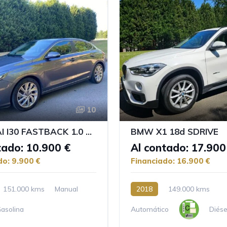
10
HYUNDAI I30 FASTBACK 1.0 TGDI KLASS
BMW X1 18d SDRIVE
tado: 10.900 €
Al contado: 17.900
do: 9.900 €
Financiado: 16.900 €
151.000 kms
Manual
2018
149.000 kms
asolina
Automático
Diése