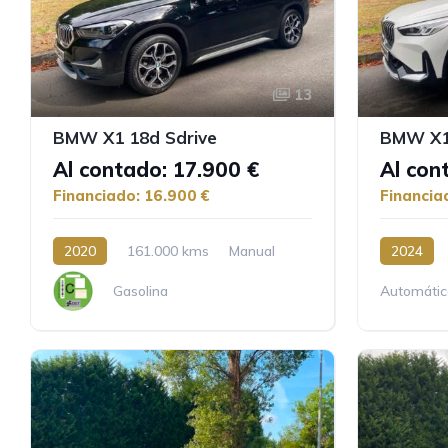
13
BMW X1 18d Sdrive
BMW X1 
Al contado: 17.900 €
Al con
Financiado: 16.900 €
Financia
2020
161.000 kms
Manual
2024
Gasolina
Automátic